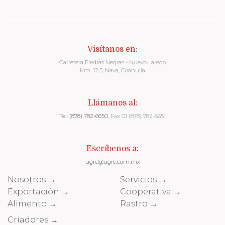
Visítanos en:
Carretera Piedras Negras - Nuevo Laredo
Km. 12.5, Nava, Coahuila
Llámanos al:
Tel. (878) 782-6650
, Fax 01 (878) 782-6651
Escríbenos a:
ugrc@ugrc.com.mx
Nosotros →
Servicios →
Exportación →
Cooperativa →
Alimento →
Rastro →
Criadores →