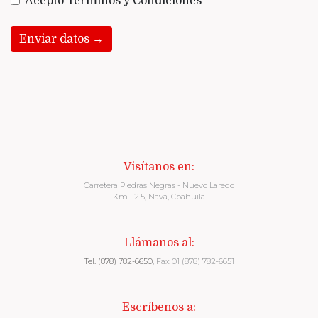
Acepto Términos y Condiciones
Enviar datos →
Visítanos en:
Carretera Piedras Negras - Nuevo Laredo
Km. 12.5, Nava, Coahuila
Llámanos al:
Tel. (878) 782-6650
, Fax 01 (878) 782-6651
Escríbenos a: