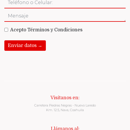
Acepto Términos y Condiciones
Enviar datos →
Visítanos en:
Carretera Piedras Negras - Nuevo Laredo
Km. 12.5, Nava, Coahuila
Llámanos al: